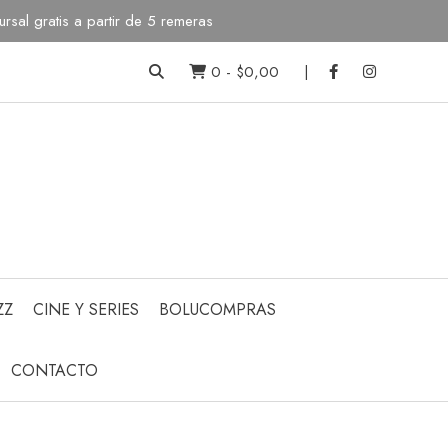
sal gratis a partir de 5 remeras
0
-
$0,00
ZZ
CINE Y SERIES
BOLUCOMPRAS
CONTACTO