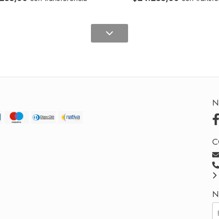
N
C
N