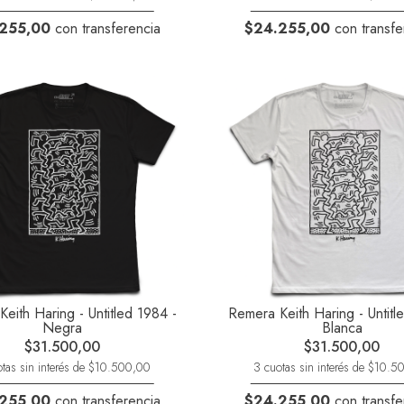
255,00
con transferencia
$24.255,00
con transfe
eith Haring - Untitled 1984 -
Remera Keith Haring - Untitl
Negra
Blanca
$31.500,00
$31.500,00
tas sin interés de $10.500,00
3 cuotas sin interés de $10.
255,00
con transferencia
$24.255,00
con transfe