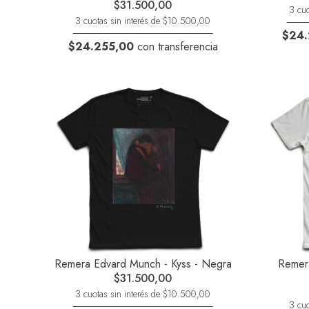
$31.500,00
3 cuo
3 cuotas sin interés de $10.500,00
$24.
$24.255,00
con transferencia
Remera Edvard Munch - Kyss - Negra
Remera
$31.500,00
3 cuotas sin interés de $10.500,00
3 cuo